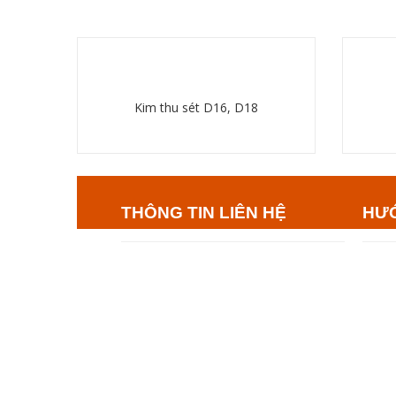
Kim thu sét D16, D18
Chi tiết
THÔNG TIN LIÊN HỆ
HƯ
CÔNG TY TNHH ỨNG DỤNG
– Hướ
CÔNG NGHỆ MỚI AN PHÁT
– Tha
Địa chỉ: 452 – Lê Duẩn – Đống Đa – Hà
– Liê
Nội
Email: anphatchongset@gmail.com
Hotline:
04.35740041 – 0913.546.629