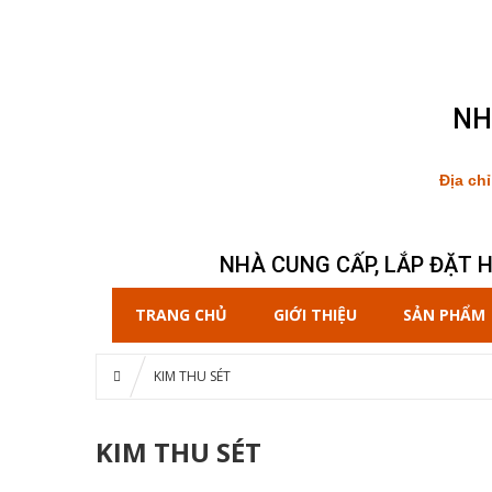
NH
Địa ch
NHÀ CUNG CẤP, LẮP ĐẶT 
TRANG CHỦ
GIỚI THIỆU
SẢN PHẨM
KIM THU SÉT
KIM THU SÉT