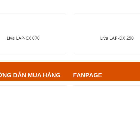
Liva LAP-CX 070
Liva LAP-DX 250
Chi tiết
Chi tiết
ỚNG DẪN MUA HÀNG
FANPAGE
ng dẫn đặt hàng
nh toán và giao hàng
n hệ