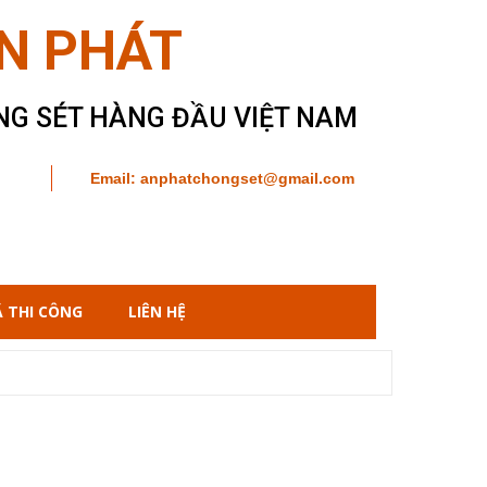
N PHÁT
NG SÉT HÀNG ĐẦU VIỆT NAM
Email: anphatchongset@gmail.com
 THI CÔNG
LIÊN HỆ