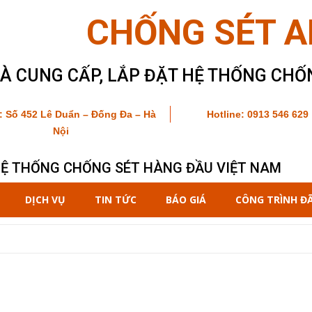
CHỐNG SÉT A
À CUNG CẤP, LẮP ĐẶT HỆ THỐNG CHỐ
ỉ: Số 452 Lê Duẩn – Đống Đa – Hà
Hotline:
0913 546 629
Nội
HỆ THỐNG CHỐNG SÉT HÀNG ĐẦU VIỆT NAM
DỊCH VỤ
TIN TỨC
BÁO GIÁ
CÔNG TRÌNH ĐÃ