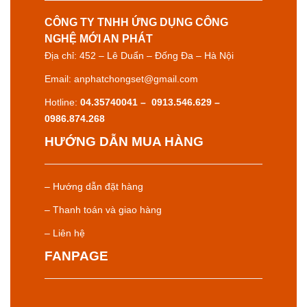
đương
DATA
lắp
hãng
tín
trên
LPI
CÔNG TY TNHH ỨNG DỤNG CÔNG
hiệu
thanh
NGHỆ MỚI AN PHÁT
DIN
Địa chỉ: 452 – Lê Duẩn – Đống Đa – Hà Nội
Email: anphatchongset@gmail.com
Hotline:
04.35740041 – 0913.546.629 –
0986.874.268
HƯỚNG DẪN MUA HÀNG
– Hướng dẫn đặt hàng
– Thanh toán và giao hàng
– Liên hệ
FANPAGE