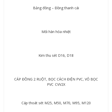
Bảng đồng – Đồng thanh cái
Chi tiết
Mối hàn hóa nhiệt
Chi tiết
Kim thu sét D16, D18
Chi tiết
CÁP ĐỒNG 2 RUỘT, BỌC CÁCH ĐIỆN PVC, VỎ BỌC
PVC_CVV2X
Chi tiết
Cáp thoát sét M25, M50, M70, M95, M120